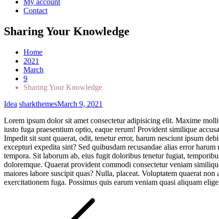
My account
Contact
Sharing Your Knowledge
Home
2021
March
9
Sharing Your Knowledge
Idea
sharkthemes
March 9, 2021
Lorem ipsum dolor sit amet consectetur adipisicing elit. Maxime mol
iusto fuga praesentium optio, eaque rerum! Provident similique accusan
Impedit sit sunt quaerat, odit, tenetur error, harum nesciunt ipsum de
excepturi expedita sint? Sed quibusdam recusandae alias error harum 
tempora. Sit laborum ab, eius fugit doloribus tenetur fugiat, tempo
doloremque. Quaerat provident commodi consectetur veniam similique a
maiores labore suscipit quas? Nulla, placeat. Voluptatem quaerat no
exercitationem fuga. Possimus quis earum veniam quasi aliquam eligen
Post
navigation