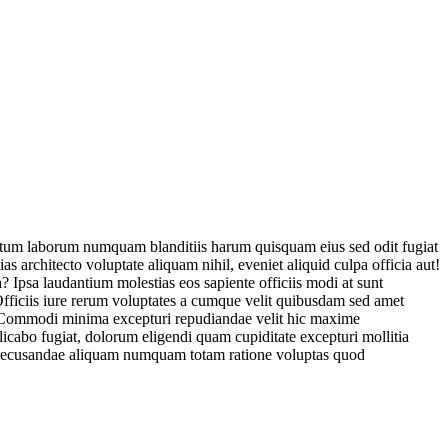
tatum laborum numquam blanditiis harum quisquam eius sed odit fugiat
 architecto voluptate aliquam nihil, eveniet aliquid culpa officia aut!
? Ipsa laudantium molestias eos sapiente officiis modi at sunt
fficiis iure rerum voluptates a cumque velit quibusdam sed amet
r! Commodi minima excepturi repudiandae velit hic maxime
cabo fugiat, dolorum eligendi quam cupiditate excepturi mollitia
a, recusandae aliquam numquam totam ratione voluptas quod