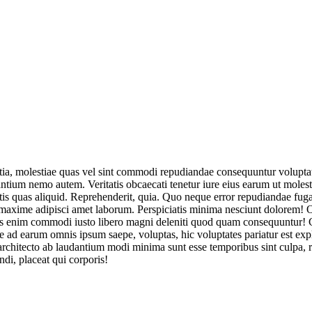
litia, molestiae quas vel sint commodi repudiandae consequuntur volup
tium nemo autem. Veritatis obcaecati tenetur iure eius earum ut molestias
bitis quas aliquid. Reprehenderit, quia. Quo neque error repudiandae fuga
maxime adipisci amet laborum. Perspiciatis minima nesciunt dolorem! O
ribus enim commodi iusto libero magni deleniti quod quam consequuntu
d earum omnis ipsum saepe, voluptas, hic voluptates pariatur est expli
n architecto ab laudantium modi minima sunt esse temporibus sint culp
di, placeat qui corporis!