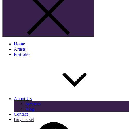
Home
Artists
Portfolio
About Us
Services
Blog
Contact
Buy Ticket