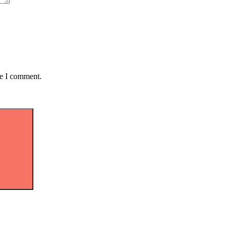
me I comment.
Search