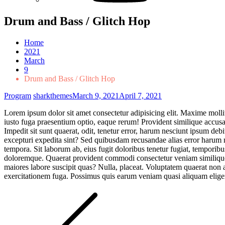
Drum and Bass / Glitch Hop
Home
2021
March
9
Drum and Bass / Glitch Hop
Program
sharkthemes
March 9, 2021
April 7, 2021
Lorem ipsum dolor sit amet consectetur adipisicing elit. Maxime mol
iusto fuga praesentium optio, eaque rerum! Provident similique accusan
Impedit sit sunt quaerat, odit, tenetur error, harum nesciunt ipsum de
excepturi expedita sint? Sed quibusdam recusandae alias error harum 
tempora. Sit laborum ab, eius fugit doloribus tenetur fugiat, tempo
doloremque. Quaerat provident commodi consectetur veniam similique a
maiores labore suscipit quas? Nulla, placeat. Voluptatem quaerat no
exercitationem fuga. Possimus quis earum veniam quasi aliquam eligen
Post
navigation