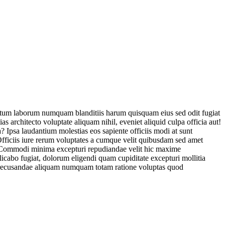
tatum laborum numquam blanditiis harum quisquam eius sed odit fugiat
 architecto voluptate aliquam nihil, eveniet aliquid culpa officia aut!
? Ipsa laudantium molestias eos sapiente officiis modi at sunt
fficiis iure rerum voluptates a cumque velit quibusdam sed amet
r! Commodi minima excepturi repudiandae velit hic maxime
cabo fugiat, dolorum eligendi quam cupiditate excepturi mollitia
a, recusandae aliquam numquam totam ratione voluptas quod