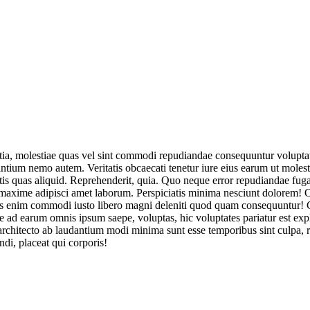
litia, molestiae quas vel sint commodi repudiandae consequuntur volup
tium nemo autem. Veritatis obcaecati tenetur iure eius earum ut molestias
bitis quas aliquid. Reprehenderit, quia. Quo neque error repudiandae fuga
maxime adipisci amet laborum. Perspiciatis minima nesciunt dolorem! O
ribus enim commodi iusto libero magni deleniti quod quam consequuntu
d earum omnis ipsum saepe, voluptas, hic voluptates pariatur est expli
n architecto ab laudantium modi minima sunt esse temporibus sint culp
di, placeat qui corporis!