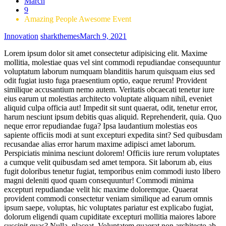
March
9
Amazing People Awesome Event
Innovation
sharkthemes
March 9, 2021
Lorem ipsum dolor sit amet consectetur adipisicing elit. Maxime
mollitia, molestiae quas vel sint commodi repudiandae consequuntur
voluptatum laborum numquam blanditiis harum quisquam eius sed
odit fugiat iusto fuga praesentium optio, eaque rerum! Provident
similique accusantium nemo autem. Veritatis obcaecati tenetur iure
eius earum ut molestias architecto voluptate aliquam nihil, eveniet
aliquid culpa officia aut! Impedit sit sunt quaerat, odit, tenetur error,
harum nesciunt ipsum debitis quas aliquid. Reprehenderit, quia. Quo
neque error repudiandae fuga? Ipsa laudantium molestias eos
sapiente officiis modi at sunt excepturi expedita sint? Sed quibusdam
recusandae alias error harum maxime adipisci amet laborum.
Perspiciatis minima nesciunt dolorem! Officiis iure rerum voluptates
a cumque velit quibusdam sed amet tempora. Sit laborum ab, eius
fugit doloribus tenetur fugiat, temporibus enim commodi iusto libero
magni deleniti quod quam consequuntur! Commodi minima
excepturi repudiandae velit hic maxime doloremque. Quaerat
provident commodi consectetur veniam similique ad earum omnis
ipsum saepe, voluptas, hic voluptates pariatur est explicabo fugiat,
dolorum eligendi quam cupiditate excepturi mollitia maiores labore
suscipit quas? Nulla, placeat. Voluptatem quaerat non architecto ab