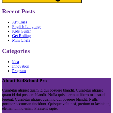
Recent Posts
Art Class
English Language
Kids Guitar
Get Rolling
Mini Chefs
Categories
Idea
Innovation
Program
About KidSchool Pro
Curabitur aliquet quam id dui posuere blandit. Curabitur aliquet
quam id dui posuere blandit. Nulla quis lorem ut libero malesuada
feugiat. Curabitur aliquet quam id dui posuere blandit. Nulla
porttitor accumsan tincidunt. Quisque velit nisi, pretium ut lacinia in,
elementum id enim. Praesent sapie.