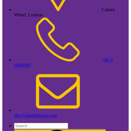
Canary
Wharf, London
+00 0
0000000
abc@sharkthemes.com
Search
for: