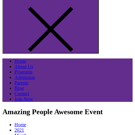
Home
About Us
Programs
Admission
Parents
Blog
Contact
Join Now
Amazing People Awesome Event
Home
2021