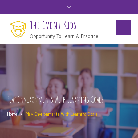
Skip
to
content
The Event Kids
Menu
Opportunity To Learn & Practice
Play Environments With Learning Goals
Home
Play Environments With Learning Goals