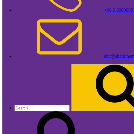
+00 0 0000000
abc@sharkthem
Search
for: