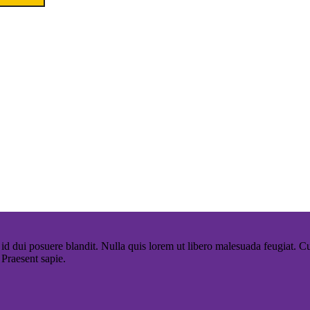
id dui posuere blandit. Nulla quis lorem ut libero malesuada feugiat. C
 Praesent sapie.