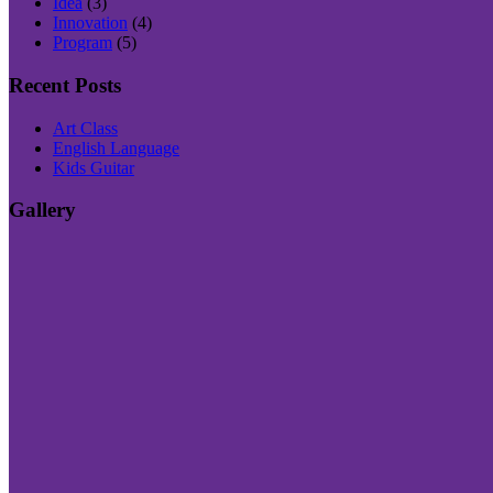
Idea
(3)
Innovation
(4)
Program
(5)
Recent Posts
Art Class
English Language
Kids Guitar
Gallery