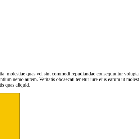
litia, molestiae quas vel sint commodi repudiandae consequuntur volup
tium nemo autem. Veritatis obcaecati tenetur iure eius earum ut molestias
tis quas aliquid.
Search