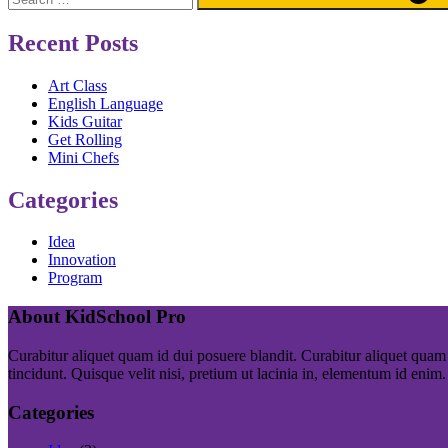
Recent Posts
Art Class
English Language
Kids Guitar
Get Rolling
Mini Chefs
Categories
Idea
Innovation
Program
About KidSchool Pro
Curabitur aliquet quam id dui posuere blandit. Curabitur aliquet quam 
tincidunt. Quisque velit nisi, pretium ut lacinia in, elementum id enim.
Categories