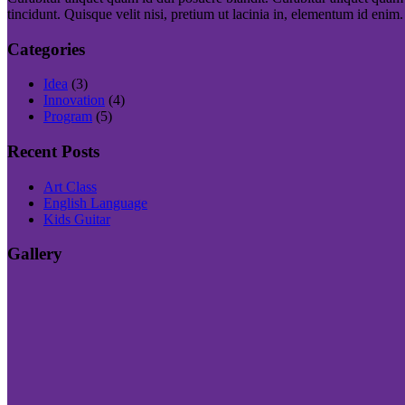
tincidunt. Quisque velit nisi, pretium ut lacinia in, elementum id enim.
Categories
Idea
(3)
Innovation
(4)
Program
(5)
Recent Posts
Art Class
English Language
Kids Guitar
Gallery