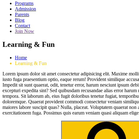
Programs
Admission
Parents
Blog
Contact
Join Now
Learning & Fun
Home
Learning & Fun
Lorem ipsum dolor sit amet consectetur adipisicing elit. Maxime mol
iusto fuga praesentium optio, eaque rerum! Provident similique accusan
Impedit sit sunt quaerat, odit, tenetur error, harum nesciunt ipsum de
excepturi expedita sint? Sed quibusdam recusandae alias error harum 
tempora. Sit laborum ab, eius fugit doloribus tenetur fugiat, tempo
doloremque. Quaerat provident commodi consectetur veniam similique a
maiores labore suscipit quas? Nulla, placeat. Voluptatem quaerat no
exercitationem fuga. Possimus quis earum veniam quasi aliquam eligen
Search
for: