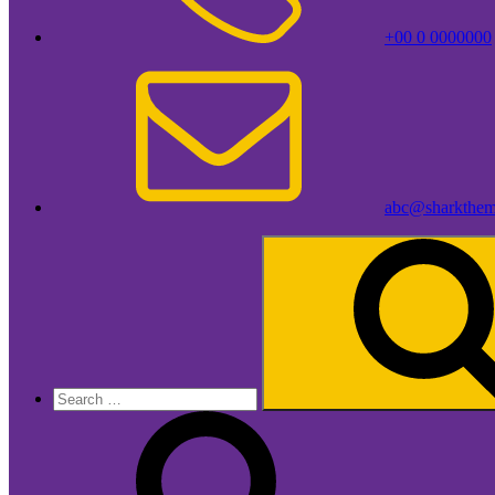
+00 0 0000000
abc@sharkthem
Search
for: