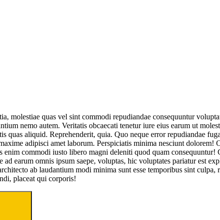
litia, molestiae quas vel sint commodi repudiandae consequuntur volup
tium nemo autem. Veritatis obcaecati tenetur iure eius earum ut molestias
bitis quas aliquid. Reprehenderit, quia. Quo neque error repudiandae fuga
maxime adipisci amet laborum. Perspiciatis minima nesciunt dolorem! O
ribus enim commodi iusto libero magni deleniti quod quam consequuntu
d earum omnis ipsum saepe, voluptas, hic voluptates pariatur est expli
n architecto ab laudantium modi minima sunt esse temporibus sint culp
di, placeat qui corporis!
Search