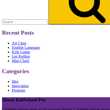
Recent Posts
Art Class
English Language
Kids Guitar
Get Rolling
Mini Chefs
Categories
Idea
Innovation
Program
About KidSchool Pro
Curabitur aliquet quam id dui posuere blandit. Curabitur aliquet quam 