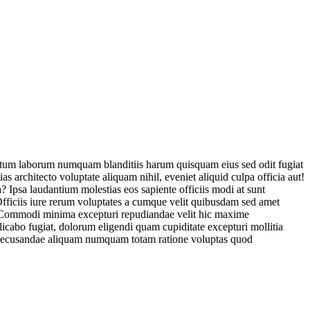
tatum laborum numquam blanditiis harum quisquam eius sed odit fugiat
 architecto voluptate aliquam nihil, eveniet aliquid culpa officia aut!
? Ipsa laudantium molestias eos sapiente officiis modi at sunt
fficiis iure rerum voluptates a cumque velit quibusdam sed amet
r! Commodi minima excepturi repudiandae velit hic maxime
cabo fugiat, dolorum eligendi quam cupiditate excepturi mollitia
a, recusandae aliquam numquam totam ratione voluptas quod