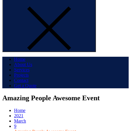
Home
About Us
Services
Projects
Contact
Get a Quote
Amazing People Awesome Event
Home
2021
March
9