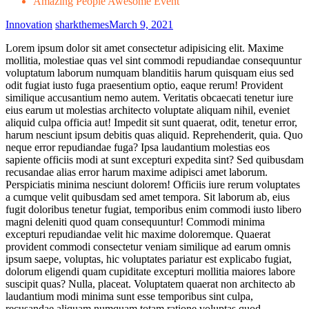
Amazing People Awesome Event
Innovation
sharkthemes
March 9, 2021
Lorem ipsum dolor sit amet consectetur adipisicing elit. Maxime
mollitia, molestiae quas vel sint commodi repudiandae consequuntur
voluptatum laborum numquam blanditiis harum quisquam eius sed
odit fugiat iusto fuga praesentium optio, eaque rerum! Provident
similique accusantium nemo autem. Veritatis obcaecati tenetur iure
eius earum ut molestias architecto voluptate aliquam nihil, eveniet
aliquid culpa officia aut! Impedit sit sunt quaerat, odit, tenetur error,
harum nesciunt ipsum debitis quas aliquid. Reprehenderit, quia. Quo
neque error repudiandae fuga? Ipsa laudantium molestias eos
sapiente officiis modi at sunt excepturi expedita sint? Sed quibusdam
recusandae alias error harum maxime adipisci amet laborum.
Perspiciatis minima nesciunt dolorem! Officiis iure rerum voluptates
a cumque velit quibusdam sed amet tempora. Sit laborum ab, eius
fugit doloribus tenetur fugiat, temporibus enim commodi iusto libero
magni deleniti quod quam consequuntur! Commodi minima
excepturi repudiandae velit hic maxime doloremque. Quaerat
provident commodi consectetur veniam similique ad earum omnis
ipsum saepe, voluptas, hic voluptates pariatur est explicabo fugiat,
dolorum eligendi quam cupiditate excepturi mollitia maiores labore
suscipit quas? Nulla, placeat. Voluptatem quaerat non architecto ab
laudantium modi minima sunt esse temporibus sint culpa,
recusandae aliquam numquam totam ratione voluptas quod