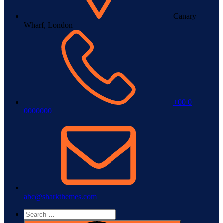
Canary
Wharf, London
+00 0
0000000
abc@sharkthemes.com
Search
for: