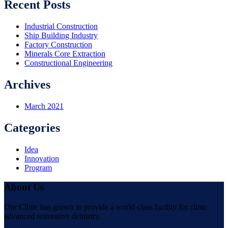
Recent Posts
Industrial Construction
Ship Building Industry
Factory Construction
Minerals Core Extraction
Constructional Engineering
Archives
March 2021
Categories
Idea
Innovation
Program
About Us
Our Clinic has grown to provide a world-class facility for clinic
advanced restorative dentistry.